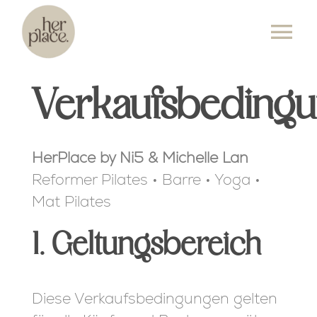
Skip
to
Tog
content
Nav
KURSPLAN
Verkaufsbeding
ANGEBOT
HerPlace by Ni5 & Michelle Lan
PREISE
Reformer Pilates • Barre • Yoga •
Mat Pilates
ÜBER UNS
1. Geltungsbereich
EVENTS
KONTAKT
Diese Verkaufsbedingungen gelten