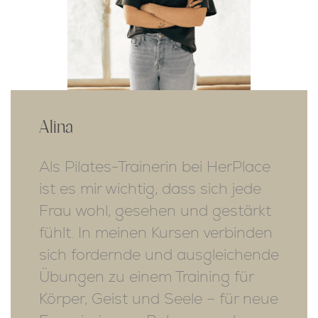
Alina
Als Pilates-Trainerin bei HerPlace
ist es mir wichtig, dass sich jede
Frau wohl, gesehen und gestärkt
fühlt. In meinen Kursen verbinden
sich fordernde und ausgleichende
Übungen zu einem Training für
Körper, Geist und Seele – für neue