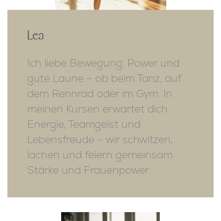
Lea
Ich liebe Bewegung, Power und
gute Laune – ob beim Tanz, auf
dem Rennrad oder im Gym. In
meinen Kursen erwartet dich
Energie, Teamgeist und
Lebensfreude – wir schwitzen,
lachen und feiern gemeinsam
Stärke und Frauenpower.