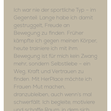
Ich war nie der sportliche Typ – im
Gegenteil: Lange habe ich damit
gestruggelt, Freude an
Bewegung zu finden. Früher
kämpfte ich gegen meinen Körper,
heute trainiere ich mit ihm.
Bewegung ist für mich kein Zwang
mehr, sondern Selbstliebe – ein
Weg, Kraft und Vertrauen zu
finden. Mit HerPlace möchte ich
Frauen Mut machen,
dranzubleiben, auch wenn’s mal
schwerfällt. Ich begleite, motiviere
und schaffe Raum, in dem sich