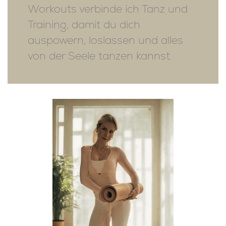
Workouts verbinde ich Tanz und
Training, damit du dich
auspowern, loslassen und alles
von der Seele tanzen kannst.