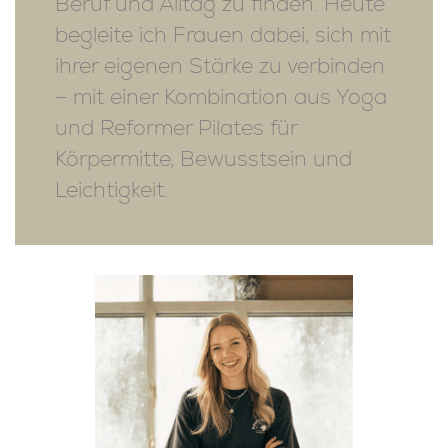
Beruf und Alltag zu finden. Heute
begleite ich Frauen dabei, sich mit
ihrer eigenen Stärke zu verbinden
– mit einer Kombination aus Yoga
und Reformer Pilates für
Körpermitte, Bewusstsein und
Leichtigkeit.