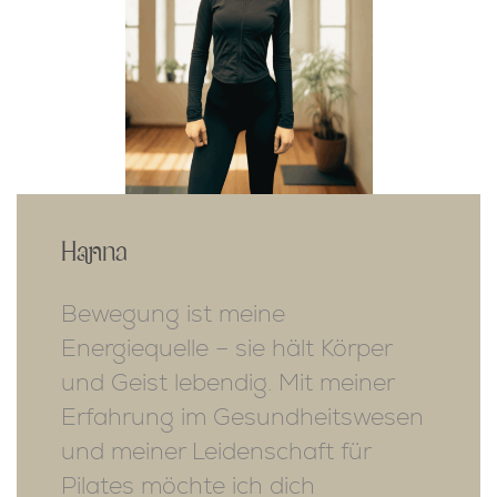
Hanna
Bewegung ist meine
Energiequelle – sie hält Körper
und Geist lebendig. Mit meiner
Erfahrung im Gesundheitswesen
und meiner Leidenschaft für
Pilates möchte ich dich