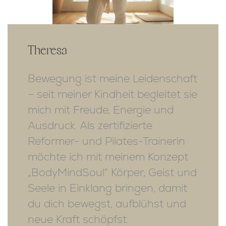
Theresa
Bewegung ist meine Leidenschaft
– seit meiner Kindheit begleitet sie
mich mit Freude, Energie und
Ausdruck. Als zertifizierte
Reformer- und Pilates-Trainerin
möchte ich mit meinem Konzept
„BodyMindSoul“ Körper, Geist und
Seele in Einklang bringen, damit
du dich bewegst, aufblühst und
neue Kraft schöpfst.