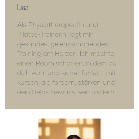
Lisa
Als Physiotherapeutin und
Pilates-Trainerin liegt mir
gesundes, gelenkschonendes
Training am Herzen. Ich möchte
einen Raum schaffen, in dem du
dich wohl und sicher fühlst – mit
Kursen, die fordern, stärken und
dein Selbstbewusstsein fördern.