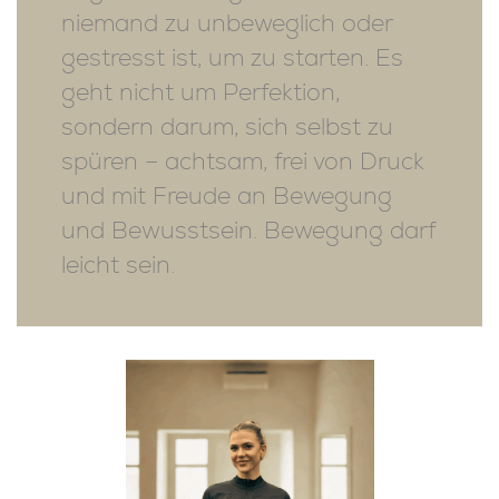
niemand zu unbeweglich oder
gestresst ist, um zu starten. Es
geht nicht um Perfektion,
sondern darum, sich selbst zu
spüren – achtsam, frei von Druck
und mit Freude an Bewegung
und Bewusstsein. Bewegung darf
leicht sein.