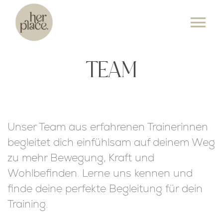
Skip
to
Tog
content
Nav
KURSPLAN
TEAM
ANGEBOT
PREISE
Unser Team aus erfahrenen Trainerinnen
begleitet dich einfühlsam auf deinem Weg
ÜBER UNS
zu mehr Bewegung, Kraft und
Wohlbefinden. Lerne uns kennen und
EVENTS
finde deine perfekte Begleitung für dein
KONTAKT
Training.