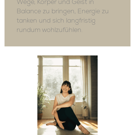
Wege, Körper und Geist in
Balance zu bringen, Energie zu
tanken und sich langfristig
rundum wohlzufühlen.