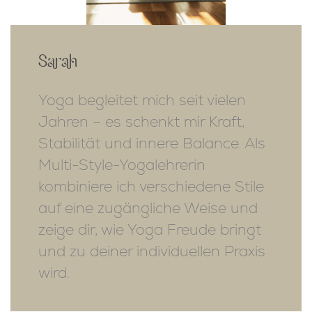
Sarah
Yoga begleitet mich seit vielen
Jahren – es schenkt mir Kraft,
Stabilität und innere Balance. Als
Multi-Style-Yogalehrerin
kombiniere ich verschiedene Stile
auf eine zugängliche Weise und
zeige dir, wie Yoga Freude bringt
und zu deiner individuellen Praxis
wird.