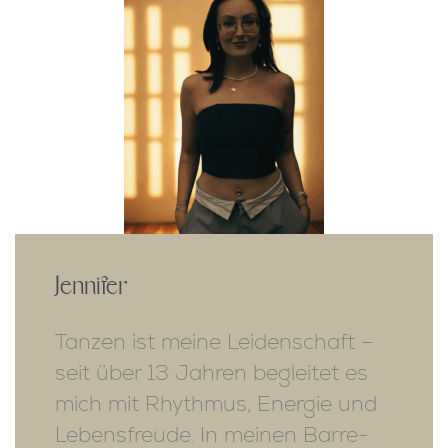
Jennifer
Tanzen ist meine Leidenschaft –
seit über 13 Jahren begleitet es
mich mit Rhythmus, Energie und
Lebensfreude. In meinen Barre-