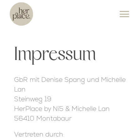
Skip
to
Tog
content
Nav
KURSPLAN
Impressum
ANGEBOT
PREISE
GbR mit Denise Spang und Michelle
Lan
ÜBER UNS
Steinweg 19
HerPlace by Ni5 & Michelle Lan
EVENTS
56410 Montabaur
KONTAKT
Vertreten durch: