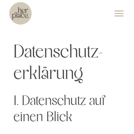
Skip
to
Tog
content
Nav
KURSPLAN
Datenschutz­
ANGEBOT
erklärung
PREISE
ÜBER UNS
1. Datenschutz auf
EVENTS
einen Blick
KONTAKT